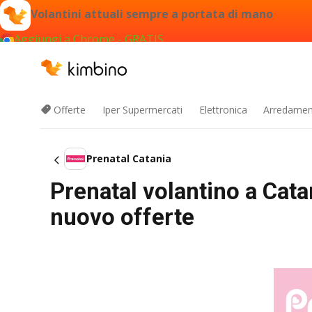
Volantini attuali sempre a portata di mano
Aggiungi a Chrome - GRATIS
Offerte
Iper Supermercati
Elettronica
Arredament
Prenatal Catania
Prenatal volantino a Cat
nuovo offerte