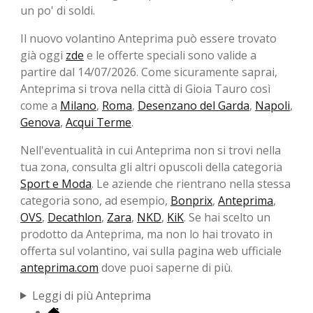
un po' di soldi.
Il nuovo volantino Anteprima può essere trovato
già oggi
zde
e le offerte speciali sono valide a
partire dal 14/07/2026. Come sicuramente saprai,
Anteprima si trova nella città di Gioia Tauro così
come a
Milano
,
Roma
,
Desenzano del Garda
,
Napoli
,
Genova
,
Acqui Terme
.
Nell'eventualità in cui Anteprima non si trovi nella
tua zona, consulta gli altri opuscoli della categoria
Sport e Moda
. Le aziende che rientrano nella stessa
categoria sono, ad esempio,
Bonprix
,
Anteprima
,
OVS
,
Decathlon
,
Zara
,
NKD
,
KiK
. Se hai scelto un
prodotto da Anteprima, ma non lo hai trovato in
offerta sul volantino, vai sulla pagina web ufficiale
anteprima.com
dove puoi saperne di più.
Leggi di più Anteprima