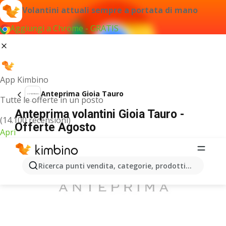
Volantini attuali sempre a portata di mano
Aggiungi a Chrome - GRATIS
App Kimbino
Anteprima Gioia Tauro
Tutte le offerte in un posto
Anteprima volantini Gioia Tauro -
(14.100 recensioni)
Offerte Agosto
Apri
PUBBLICITÀ
Ricerca punti vendita, categorie, prodotti...