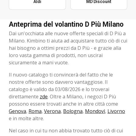
Aldi
MD Discount
Anteprima del volantino D Più Milano
Dai un'occhiata alle nuove offerte speciali di D Più a
Milano. Kimbino ti aiuta ad acquistare tutto ciò di cui
hai bisogno a ottimi prezzi da D Più - e grazie alla
loro vasta gamma di prodotti, non uscirai
sicuramente a mani vuote.
Il nuovo catalogo ti convincerà del fatto che le
nostre offerte sono davvero vantaggiose. Il
catalogo è valido da 03/08/2026 e lo troverai
direttamente
zde
. Oltre a Milano, i negozi D Più
possono essere trovati anche in altre città come
Genova
,
Roma
,
Verona
,
Bologna
,
Mondovì
,
Livorno
e in molte altre.
Nel caso in cui tu non abbia trovato tutto ciò di cui