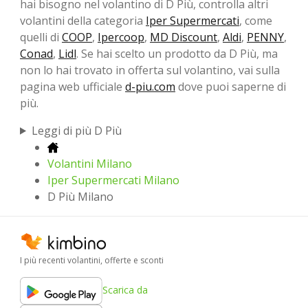
hai bisogno nel volantino di D Più, controlla altri
volantini della categoria
Iper Supermercati
, come
quelli di
COOP
,
Ipercoop
,
MD Discount
,
Aldi
,
PENNY
,
Conad
,
Lidl
. Se hai scelto un prodotto da D Più, ma
non lo hai trovato in offerta sul volantino, vai sulla
pagina web ufficiale
d-piu.com
dove puoi saperne di
più.
Leggi di più D Più
Volantini Milano
Iper Supermercati Milano
D Più Milano
I più recenti volantini, offerte e sconti
Scarica da