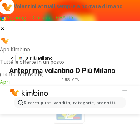
Volantini attuali sempre a portata di mano
Aggiungi a Chrome - GRATIS
App Kimbino
D Più Milano
Tutte le offerte in un posto
Anteprima volantino D Più Milano
(14.100 recensioni)
PUBBLICITÀ
Apri
Ricerca punti vendita, categorie, prodotti...