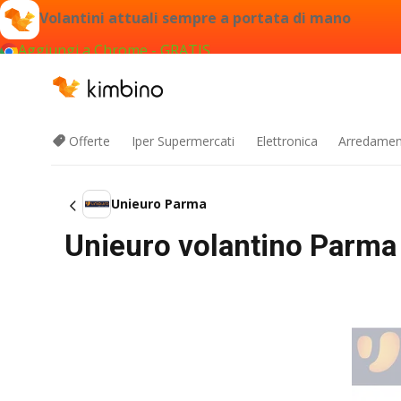
Volantini attuali sempre a portata di mano
Aggiungi a Chrome - GRATIS
Offerte
Iper Supermercati
Elettronica
Arredament
Unieuro Parma
Unieuro volantino Parma 