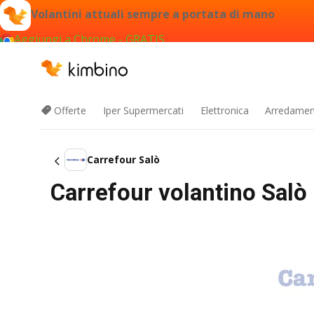
Volantini attuali sempre a portata di mano
Aggiungi a Chrome - GRATIS
Offerte
Iper Supermercati
Elettronica
Arredament
Carrefour Salò
Carrefour volantino Salò 