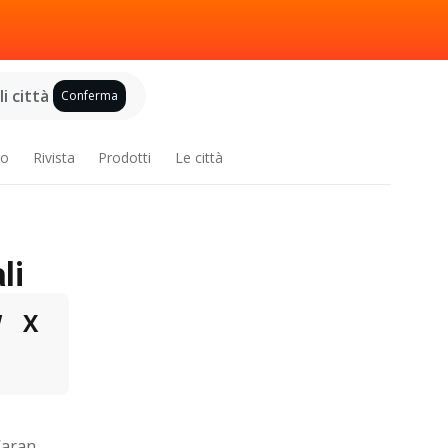
i città
Conferma
ro
Rivista
Prodotti
Le città
li
W
X
Jägermeister all’arancia