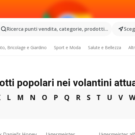
Ricerca punti vendita, categorie, prodotti...
Scegl
o, Bricolage e Giardino
Sport e Moda
Salute e Bellezza
Alt
tti popolari nei volantini attua
K
L
M
N
O
P
Q
R
S
T
U
V
k Daniel’s Honey
Jägermeister