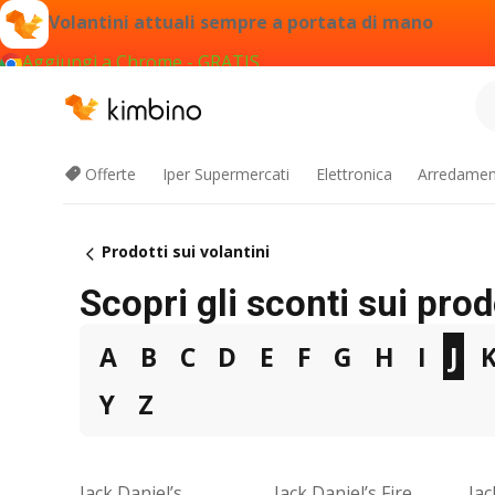
Volantini attuali sempre a portata di mano
Aggiungi a Chrome - GRATIS
Offerte
Iper Supermercati
Elettronica
Arredament
Prodotti sui volantini
Scopri gli sconti sui prodo
A
B
C
D
E
F
G
H
I
J
Y
Z
Jack Daniel’s
Jack Daniel’s Fire
Jac