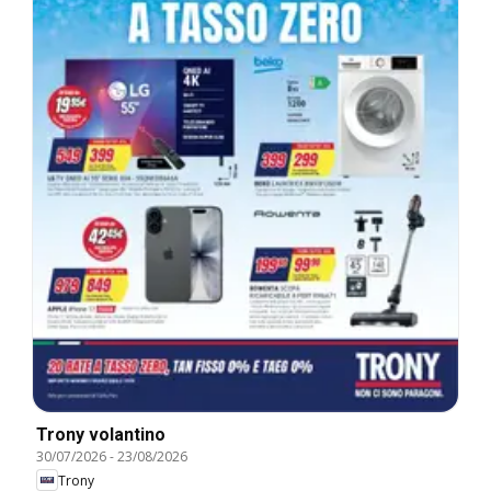
Trony volantino
30/07/2026
-
23/08/2026
Trony