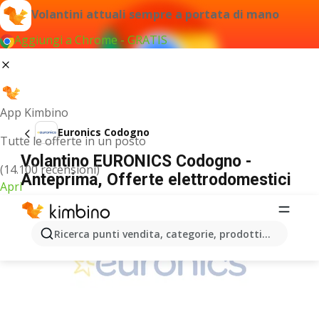
Volantini attuali sempre a portata di mano
Aggiungi a Chrome - GRATIS
App Kimbino
Euronics Codogno
Tutte le offerte in un posto
Volantino EURONICS Codogno -
(14.100 recensioni)
Anteprima, Offerte elettrodomestici
Apri
PUBBLICITÀ
Ricerca punti vendita, categorie, prodotti...