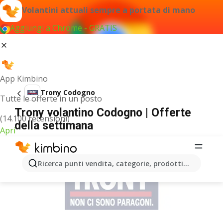
Volantini attuali sempre a portata di mano
Aggiungi a Chrome - GRATIS
App Kimbino
Trony Codogno
Tutte le offerte in un posto
Trony volantino Codogno | Offerte
(14.100 recensioni)
della settimana
Apri
PUBBLICITÀ
Ricerca punti vendita, categorie, prodotti...