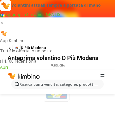
Volantini attuali sempre a portata di mano
Aggiungi a Chrome - GRATIS
App Kimbino
D Più Modena
Tutte le offerte in un posto
Anteprima volantino D Più Modena
(14.100 recensioni)
PUBBLICITÀ
Apri
Ricerca punti vendita, categorie, prodotti...