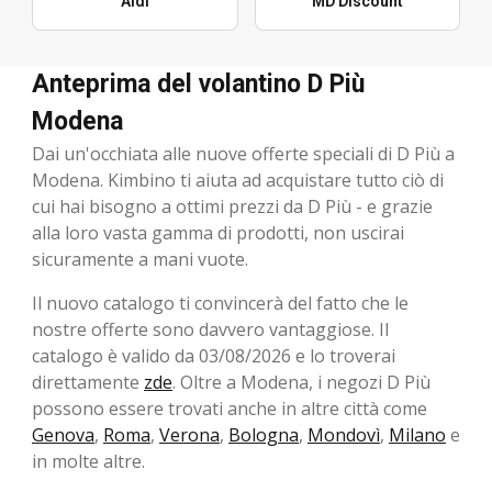
Aldi
MD Discount
Anteprima del volantino D Più
Modena
Dai un'occhiata alle nuove offerte speciali di D Più a
Modena. Kimbino ti aiuta ad acquistare tutto ciò di
cui hai bisogno a ottimi prezzi da D Più - e grazie
alla loro vasta gamma di prodotti, non uscirai
sicuramente a mani vuote.
Il nuovo catalogo ti convincerà del fatto che le
nostre offerte sono davvero vantaggiose. Il
catalogo è valido da 03/08/2026 e lo troverai
direttamente
zde
. Oltre a Modena, i negozi D Più
possono essere trovati anche in altre città come
Genova
,
Roma
,
Verona
,
Bologna
,
Mondovì
,
Milano
e
in molte altre.