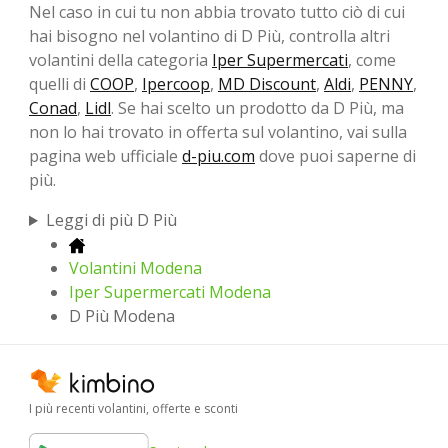
Nel caso in cui tu non abbia trovato tutto ciò di cui
hai bisogno nel volantino di D Più, controlla altri
volantini della categoria
Iper Supermercati
, come
quelli di
COOP
,
Ipercoop
,
MD Discount
,
Aldi
,
PENNY
,
Conad
,
Lidl
. Se hai scelto un prodotto da D Più, ma
non lo hai trovato in offerta sul volantino, vai sulla
pagina web ufficiale
d-piu.com
dove puoi saperne di
più.
Leggi di più D Più
Volantini Modena
Iper Supermercati Modena
D Più Modena
I più recenti volantini, offerte e sconti