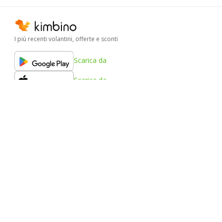
I più recenti volantini, offerte e sconti
Scarica da
Scarica da
Scarica da
Kimbino
FAQ
Contatti
Segnala contenuto
Le Città
Prodotti