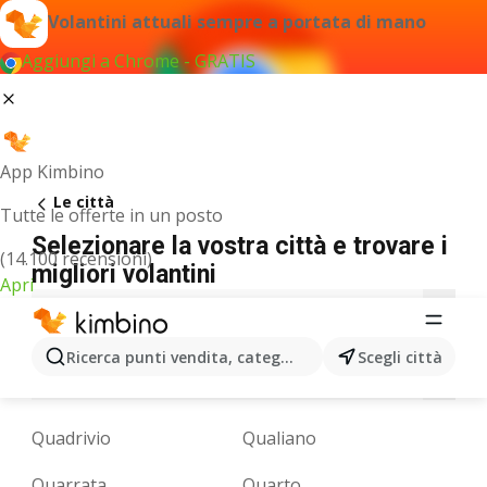
Volantini attuali sempre a portata di mano
Aggiungi a Chrome - GRATIS
App Kimbino
Le città
Tutte le offerte in un posto
Selezionare la vostra città e trovare i
(14.100 recensioni)
migliori volantini
Apri
A
B
C
D
E
F
G
I
J
L
M
Ricerca punti vendita, categorie, prodotti...
Scegli città
N
O
P
Q
R
S
T
U
V
Z
Quadrivio
Qualiano
Quarrata
Quarto