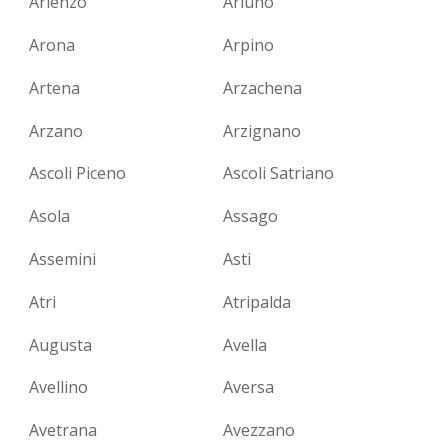
Arienzo
Arluno
Arona
Arpino
Artena
Arzachena
Arzano
Arzignano
Ascoli Piceno
Ascoli Satriano
Asola
Assago
Assemini
Asti
Atri
Atripalda
Augusta
Avella
Avellino
Aversa
Avetrana
Avezzano