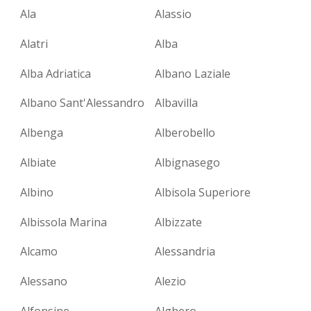
Ala
Alassio
Alatri
Alba
Alba Adriatica
Albano Laziale
Albano Sant'Alessandro
Albavilla
Albenga
Alberobello
Albiate
Albignasego
Albino
Albisola Superiore
Albissola Marina
Albizzate
Alcamo
Alessandria
Alessano
Alezio
Alfonsine
Alghero