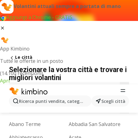
Volantini attuali sempre a portata di mano
Aggiungi a Chrome - GRATIS
App Kimbino
Le città
Tutte le offerte in un posto
Selezionare la vostra città e trovare i
(14.100 recensioni)
migliori volantini
Apri
A
B
C
D
E
F
G
I
J
L
M
Ricerca punti vendita, categorie, prodotti...
Scegli città
N
O
P
Q
R
S
T
U
V
Z
Abano Terme
Abbadia San Salvatore
Abbiategrasso
Acate